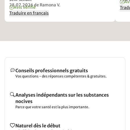
Avi
28.07.2026
de Ramona V.
Avis vérifié
Tradu
Traduire en français
Conseils professionnels gratuits
Vos questions - des réponses compétentes & gratuites.
Analyses indépendants sur les substances
nocives
Parce que votre santé est la plus importante.
Naturel dès le début