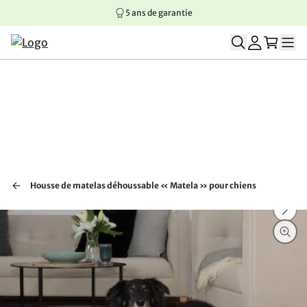
5 ans de garantie
Aller au contenu principal
Aller à la navigation principale
Aller au pied de page
Housse de matelas déhoussable « Matela » pour chiens