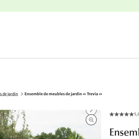
r
Retours gratuits
 de jardin
Ensemble de meubles de jardin « Trevia »
5,
Ensemb