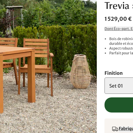
Trevia 
1 529,00 €
Dont Éco-part. 
Bois de robini
durable et éc
Aspect robust
Parfait pour l
Finition
Set 01
Fabriqu