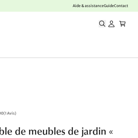
Aide & assistance
Guide
Contact
00
(
1 Avis
)
le de meubles de jardin «