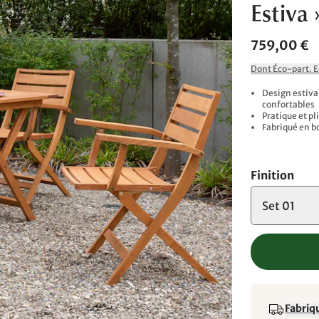
Estiva 
759,00 €
Dont Éco-part. 
Design estival
confortables
Pratique et p
Fabriqué en b
Finition
Set 01
Fabriqu