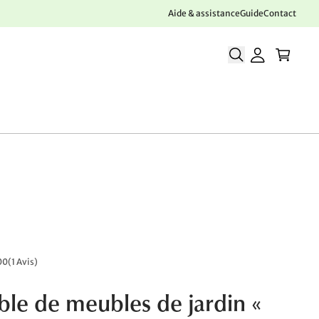
Aide & assistance
Guide
Contact
00
(
1 Avis
)
le de meubles de jardin «