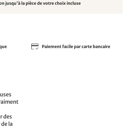
on jusqu'à la pièce de votre choix incluse
sque
Paiement facile par carte bancaire
euses
vraiment
ur des
 de la