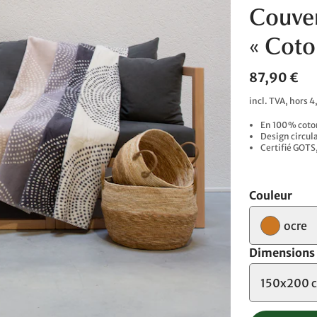
Couver
« Coto
87,90 €
incl. TVA, hors 4
En 100 % coton
Design circula
Certifié GOTS
Couleur
ocre
Dimensions
150x200 