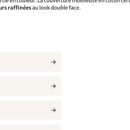
rtie en couleur. La couverture moelleuse en coton cert
rs raffinées
au look double face.