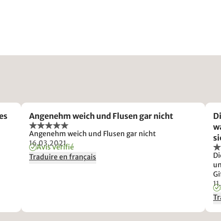
es
Angenehm weich und Flusen gar nicht
Di
wa
Angenehm weich und Flusen gar nicht
si
16.03.2021
Avis vérifié
ka
Di
Traduire en français
un
Gi
ga
11
Tr