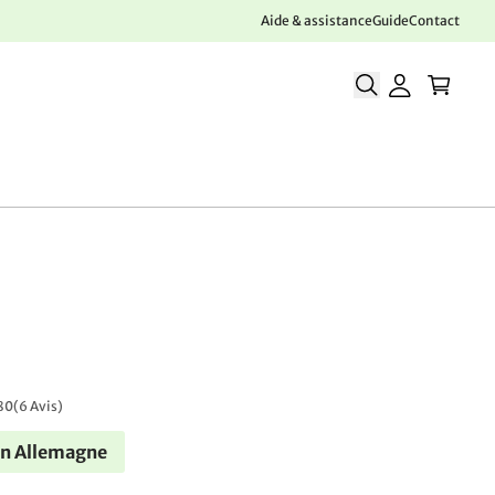
Aide & assistance
Guide
Contact
80
(
6 Avis
)
en Allemagne