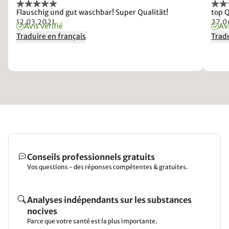
Flauschig und gut waschbar! Super Qualität!
top Q
12.03.2021
27.0
Avis vérifié
Avi
Traduire en français
Tradu
Conseils professionnels gratuits
Vos questions - des réponses compétentes & gratuites.
Analyses indépendants sur les substances
nocives
Parce que votre santé est la plus importante.