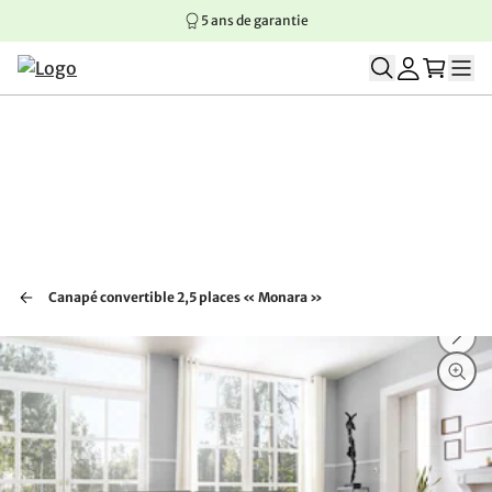
5 ans de garantie
Aller au contenu principal
Aller à la navigation principale
Aller au pied de page
Canapé convertible 2,5 places « Monara »