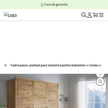
5 ans de garantie
Aller au contenu principal
Aller à la navigation principale
Aller au pied de page
Cadre passe-partout pour armoire à portes battantes « Canto »