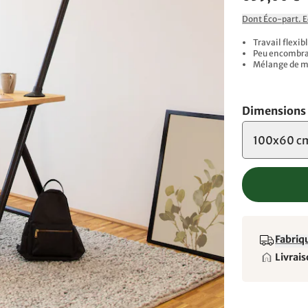
Dont Éco-part. 
Travail flexib
Peu encombran
Mélange de ma
Dimensions
100x60 c
Fabriqu
Livrais