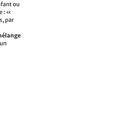
nfant ou
e : «
s, par
élange
 un