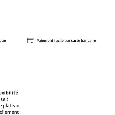
sque
Paiement facile par carte bancaire
exibilité
se ?
Le plateau
facilement