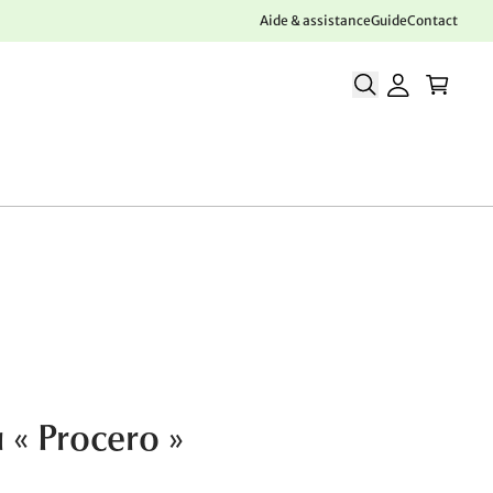
Aide & assistance
Guide
Contact
 « Procero »