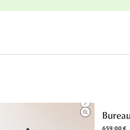
r
Retours gratuits
»
Bureau
659,00 €