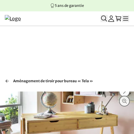
5 ans de garantie
Aller au contenu principal
Aller à la navigation principale
Aller au pied de page
Aménagement de tiroir pour bureau « Tela »