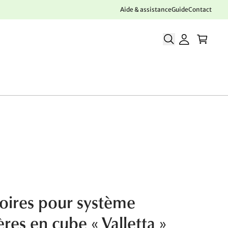
Aide & assistance
Guide
Contact
oires pour système
res en cube « Valletta »