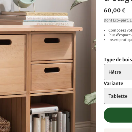
60,00 €
Dont Éco-part. 
Composez votr
Plus d’espace
Insert pratiqu
Type de boi
Hêtre
Variante
Tablette