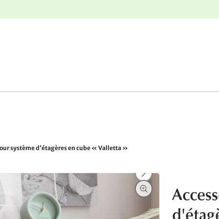
r
Retours gratuits
pour système d'étagères en cube « Valletta »
Access
d'étagè