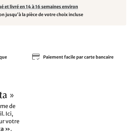
é et livré en 14 à 16 semaines environ
on jusqu'à la pièce de votre choix incluse
sque
Paiement facile par carte bancaire
ta »
tème de
. Ici,
r votre
ta »
.