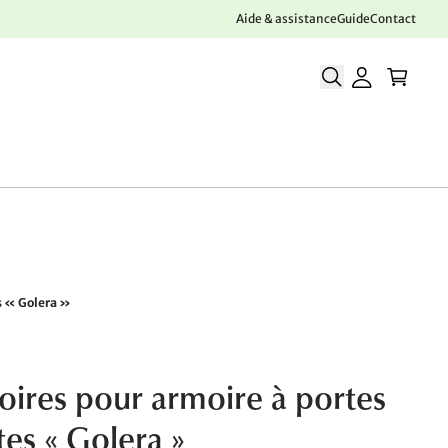
Aide & assistance
Guide
Contact
s « Golera »
oires pour armoire à portes
tes « Golera »