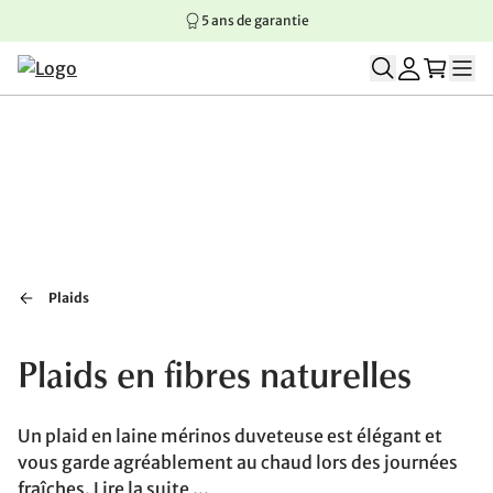
5 ans de garantie
Aller au contenu principal
Aller à la navigation principale
Aller au pied de page
Plaids
Plaids en fibres naturelles
Un plaid en laine mérinos duveteuse est élégant et
vous garde agréablement au chaud lors des journées
fraîches.
Lire la suite ...