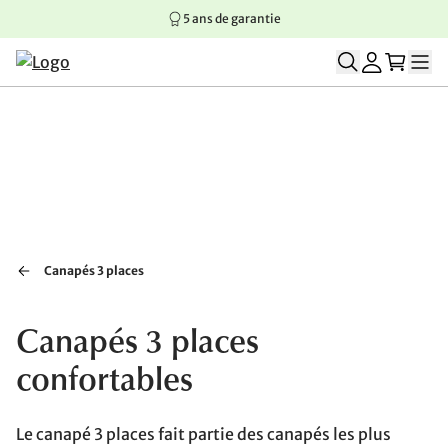
5 ans de garantie
Aller au contenu principal
Aller à la navigation principale
Aller au pied de page
Canapés 3 places
Canapés 3 places
confortables
Le canapé 3 places fait partie des canapés les plus