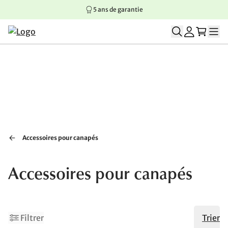
5 ans de garantie
Aller au contenu principal
Aller à la navigation principale
Aller au pied de page
Accessoires pour canapés
Accessoires pour canapés
Filtrer
Trier
Fabriqué en Allemagne