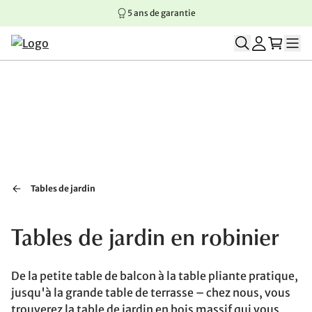
5 ans de garantie
Aller au contenu principal
Aller à la navigation principale
Aller au pied de page
Tables de jardin
Tables de jardin en robinier
De la petite table de balcon à la table pliante pratique,
jusqu'à la grande table de terrasse – chez nous, vous
trouverez la table de jardin en bois massif qui vous