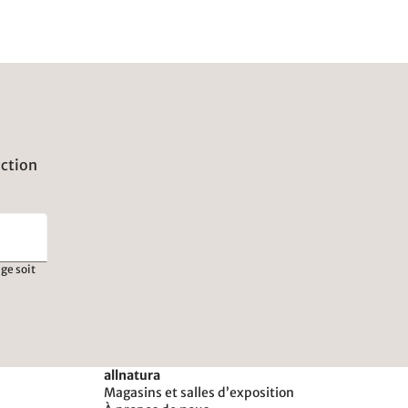
uction
ge soit
allnatura
Magasins et salles d’exposition