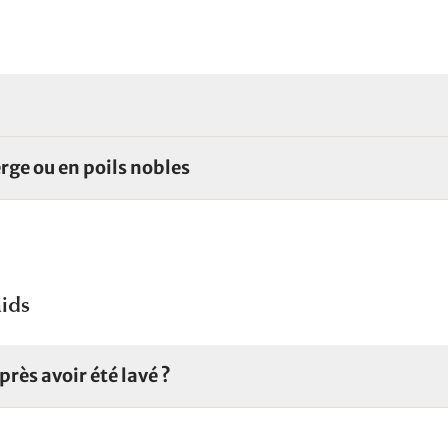
erge ou en poils nobles
aids
rès avoir été lavé ?