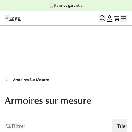
5 ans de garantie
Aller au contenu principal
Aller à la navigation principale
Aller au pied de page
Armoires Sur Mesure
Armoires sur mesure
Filtrer
Trier
Épuisé