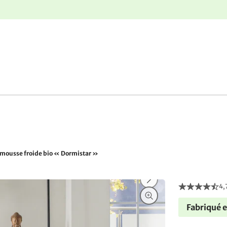
r
Retours gratuits
 mousse froide bio « Dormistar »
4,
Fabriqué 