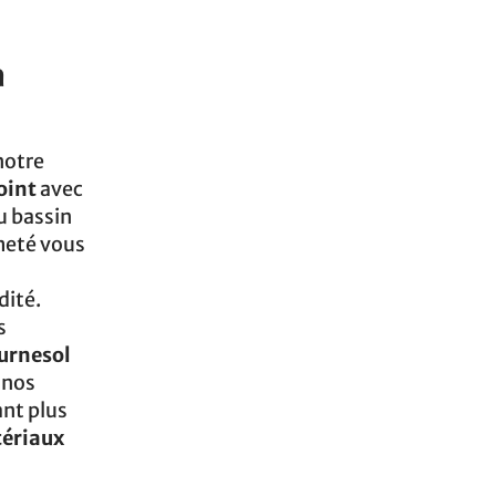
n
notre
oint
avec
u bassin
meté vous
dité.
s
ournesol
 nos
nt plus
tériaux