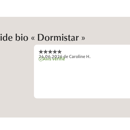
ide bio « Dormistar »
24.06.2026
de Caroline H.
Avis vérifié