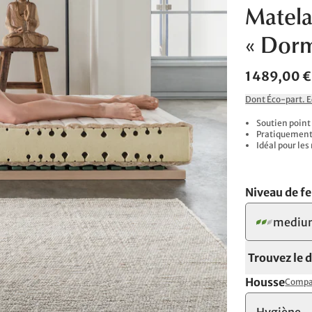
Matela
« Dorm
1 489,00 €
Dont Éco-part. 
Soutien point
Pratiquement 
Idéal pour le
Niveau de f
mediu
Trouvez le 
Housse
Compar
Hygiène