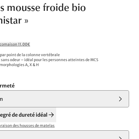
s mousse froide bio
istar »
Ecomaison 11,00€
 par point de la colonne vertébrale
sans odeur – idéal pour les personnes atteintes de MCS
s morphologies A, X & H
ermeté
m
degré de dureté idéal
aison des housses de matelas