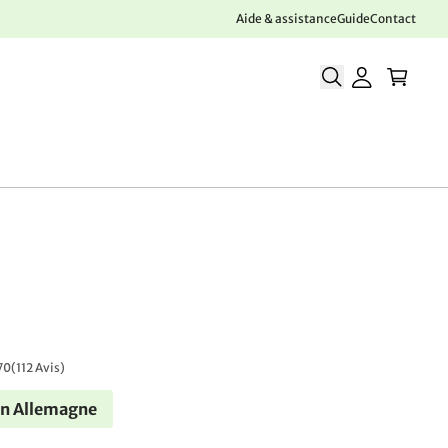
Aide & assistance
Guide
Contact
70
(
112 Avis
)
en Allemagne