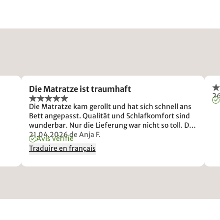
Die Matratze ist traumhaft
2
Die Matratze kam gerollt und hat sich schnell ans
Bett angepasst. Qualität und Schlafkomfort sind
wunderbar. Nur die Lieferung war nicht so toll. Die
Logistikfirma hat sich geweigert den Karton /
21.04.2026
de Anja F.
Avis vérifié
Verpackungsmaterial der neuen Matratze
Traduire en français
mitzunehmen.