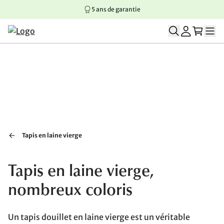
5 ans de garantie
Aller au contenu principal
Aller à la navigation principale
Aller au pied de page
Tapis en laine vierge
Tapis en laine vierge,
nombreux coloris
Un tapis douillet en laine vierge est un véritable