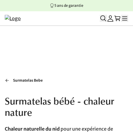
5 ans de garantie
Aller au contenu principal
Aller à la navigation principale
Aller au pied de page
Surmatelas Bebe
Surmatelas bébé - chaleur
nature
Chaleur naturelle du nid
pour une expérience de