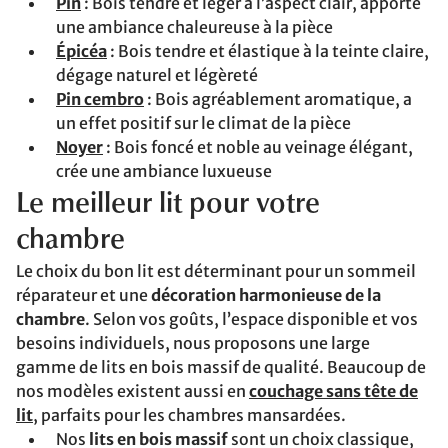
Pin
: Bois tendre et léger à l’aspect clair, apporte
une ambiance chaleureuse à la pièce
Épicéa
: Bois tendre et élastique à la teinte claire,
dégage naturel et légèreté
Pin cembro
: Bois agréablement aromatique, a
un effet positif sur le climat de la pièce
Noyer
: Bois foncé et noble au veinage élégant,
crée une ambiance luxueuse
Le meilleur lit pour votre
chambre
Le choix du bon lit est déterminant pour un sommeil
réparateur et une
décoration harmonieuse de la
chambre
. Selon vos goûts, l’espace disponible et vos
besoins individuels, nous proposons une large
gamme de lits en bois massif de qualité. Beaucoup de
nos modèles existent aussi en
couchage sans tête de
lit
, parfaits pour les chambres mansardées.
Nos
lits en bois massif
sont un choix classique,