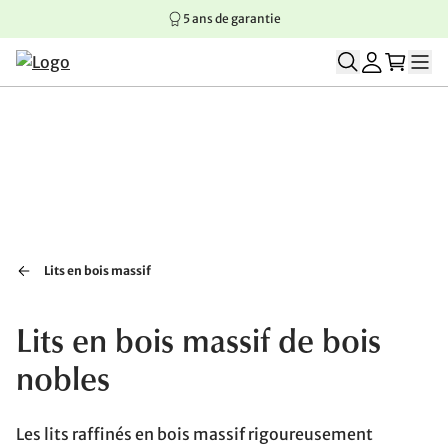
5 ans de garantie
Aller au contenu principal
Aller à la navigation principale
Aller au pied de page
Lits en bois massif
Lits en bois massif de bois
nobles
Les lits raffinés en bois massif rigoureusement